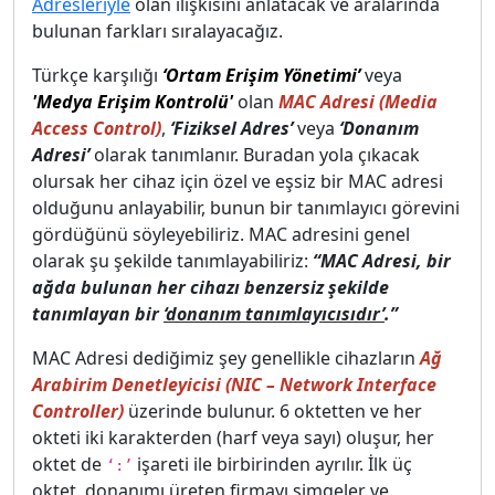
Adresleriyle
olan ilişkisini anlatacak ve aralarında
bulunan farkları sıralayacağız.
Türkçe karşılığı
‘Ortam Erişim Yönetimi’
veya
'Medya Erişim Kontrolü'
olan
MAC Adresi (Media
Access Control)
,
‘Fiziksel Adres’
veya
‘Donanım
Adresi’
olarak tanımlanır. Buradan yola çıkacak
olursak her cihaz için özel ve eşsiz bir MAC adresi
olduğunu anlayabilir, bunun bir tanımlayıcı görevini
gördüğünü söyleyebiliriz. MAC adresini genel
olarak şu şekilde tanımlayabiliriz:
“MAC Adresi, bir
ağda bulunan her cihazı benzersiz şekilde
tanımlayan bir
‘donanım tanımlayıcısıdır’
.”
MAC Adresi dediğimiz şey genellikle cihazların
Ağ
Arabirim Denetleyicisi
(NIC – Network Interface
Controller)
üzerinde bulunur. 6 oktetten ve her
okteti iki karakterden (harf veya sayı) oluşur, her
oktet de
işareti ile birbirinden ayrılır. İlk üç
‘:’
oktet, donanımı üreten firmayı simgeler ve