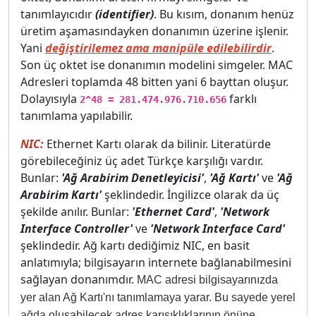
tanımlayıcıdır
(identifier)
. Bu kısım, donanım henüz
üretim aşamasındayken donanımın üzerine işlenir.
Yani
değiştirilemez ama manipüle edilebilirdir
.
Son üç oktet ise donanımın modelini simgeler. MAC
Adresleri toplamda 48 bitten yani 6 bayttan oluşur.
Dolayısıyla
farklı
2^48 = 281.474.976.710.656
tanımlama yapılabilir.
NIC:
Ethernet Kartı olarak da bilinir. Literatürde
görebileceğiniz üç adet Türkçe karşılığı vardır.
Bunlar:
'Ağ Arabirim Denetleyicisi'
,
'Ağ Kartı'
ve
'Ağ
Arabirim Kartı'
şeklindedir. İngilizce olarak da üç
şekilde anılır. Bunlar:
'Ethernet Card'
,
'Network
Interface Controller'
ve
'Network Interface Card'
şeklindedir. Ağ kartı dediğimiz NIC, en basit
anlatımıyla; bilgisayarın internete bağlanabilmesini
sağlayan donanımdır.
MAC adresi bilgisayarınızda
yer alan Ağ Kartı'nı tanımlamaya yarar. Bu sayede yerel
ağda oluşabilecek adres karışıklıklarının önüne